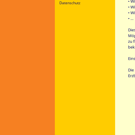
• W
Datenschutz
• W
• W
• …
Die
Mög
zu 
be
Eins
Die
Erz