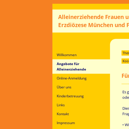
Alleinerziehende Frauen 
Erzdiözese München und F
The
Willkommen
Koop
Angebote für
Alleinerziehende
Fü
Online-Anmeldung
Über uns
Es 
Kinderbetreuung
ode
Links
Dies
Fra
Kontakt
Impressum
• W