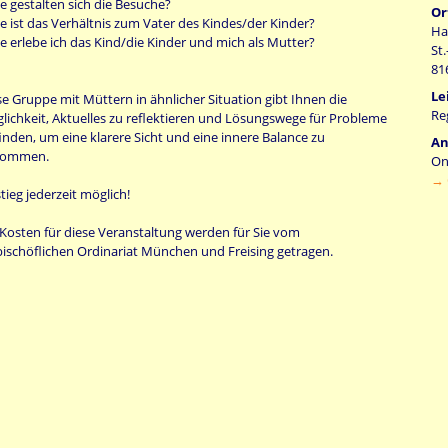
ie gestalten sich die Besuche?
Or
ie ist das Verhältnis zum Vater des Kindes/der Kinder?
Ha
ie erlebe ich das Kind/die Kinder und mich als Mutter?
St.
81
Le
se Gruppe mit Müttern in ähnlicher Situation gibt Ihnen die
Re
lichkeit, Aktuelles zu reflektieren und Lösungswege für Probleme
finden, um eine klarere Sicht und eine innere Balance zu
An
kommen.
On
→ 
tieg jederzeit möglich!
 Kosten für diese Veranstaltung werden für Sie vom
bischöflichen Ordinariat München und Freising getragen.