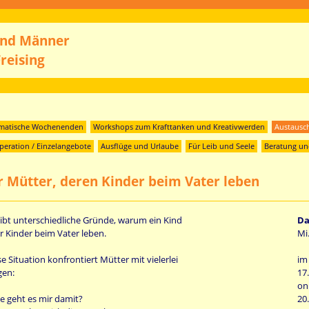
und Männer
reising
matische Wochenenden
Workshops zum Krafttanken und Kreativwerden
Austausc
eration / Einzelangebote
Ausflüge und Urlaube
Für Leib und Seele
Beratung un
r Mütter, deren Kinder beim Vater leben
gibt unterschiedliche Gründe, warum ein Kind
D
r Kinder beim Vater leben.
Mi
e Situation konfrontiert Mütter mit vielerlei
im
gen:
17
onl
ie geht es mir damit?
20