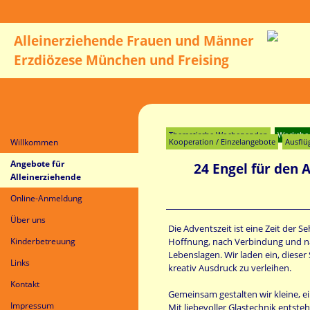
Alleinerziehende Frauen und Männer
Erzdiözese München und Freising
Thematische Wochenenden
Workshop
Willkommen
Kooperation / Einzelangebote
Ausflü
Angebote für
24 Engel für den 
Alleinerziehende
Online-Anmeldung
Über uns
Die Adventszeit ist eine Zeit der S
Hoffnung, nach Verbindung und nach
Kinderbetreuung
Lebenslagen. Wir laden ein, diese
Links
kreativ Ausdruck zu verleihen.
Kontakt
Gemeinsam gestalten wir kleine, ei
Impressum
Mit liebevoller Glastechnik entste