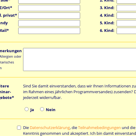
Z/Ort*
3. Kind:
l. privat*
4. Kind:
ndy
5. Kind:
Mail*
6. Kind:
merkungen
 Allergien oder
tarisches
en
tere
Sind Sie damit einverstanden, dass wir Ihnen Informationen 
inar-
im Rahmen eines jährlichen Programmversandes) zusenden? Di
ebote*
jederzeit widerrufbar.
Ja
Nein
Die
Datenschutzerklärung
, die
Teilnahmebedingungen
und di
Kenntnis genommen und akzeptiert. Ich bin damit einverstan