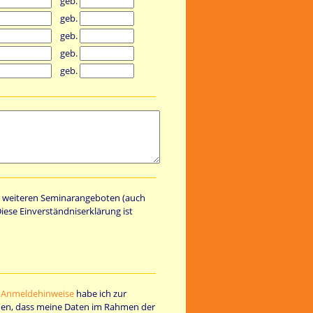
geb.
geb.
geb.
geb.
geb.
zu weiteren Seminarangeboten (auch
ese Einverständniserklärung ist
e
Anmeldehinweise
habe ich zur
den, dass meine Daten im Rahmen der