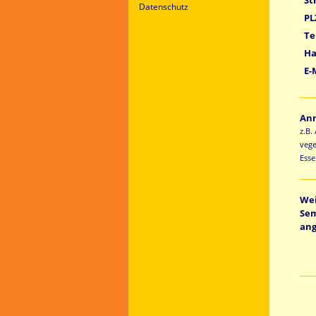
Datenschutz
PL
Te
Ha
E-
An
z.B.
vege
Ess
Wei
Sem
ang